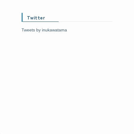
Twitter
Tweets by inukawatama
と
た