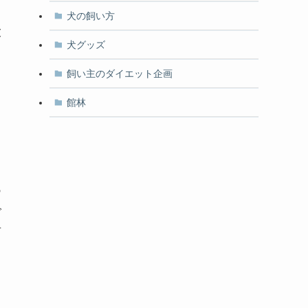
っ
犬の飼い方
大
犬グッズ
飼い主のダイエット企画
っ
館林
。
く
あ
で
言
き