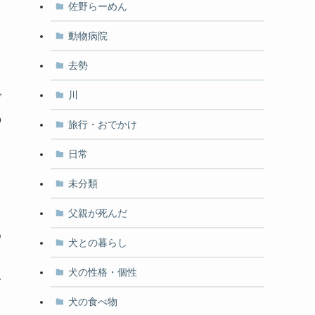
佐野らーめん
っ
動物病院
去勢
川
ご
の
旅行・おでかけ
日常
未分類
父親が死んだ
わ
犬との暮らし
犬の性格・個性
分
犬の食べ物