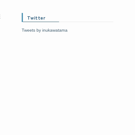
も
嫌
Twitter
Tweets by inukawatama
さ
し