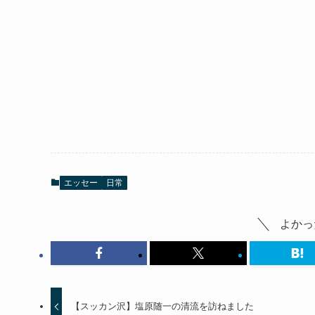
エッセー
日常
よかっ
【スッカン沢】塩原随一の清流を訪ねました